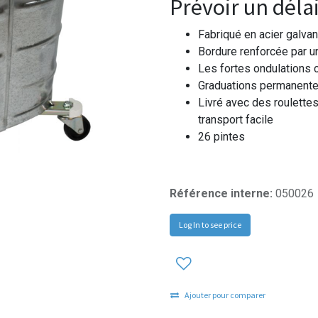
Prévoir un délai
Fabriqué en acier galvan
Bordure renforcée par un
Les fortes ondulations 
Graduations permanentes
Livré avec des roulettes
transport facile
26 pintes
Référence interne:
050026
Log In to see price
Ajouter pour comparer